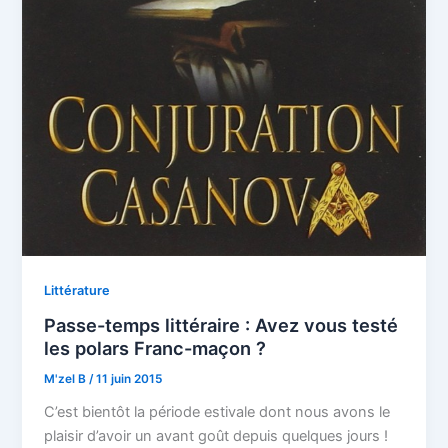
Littérature
Passe-temps littéraire : Avez vous testé
les polars Franc-maçon ?
M'zel B
/
11 juin 2015
C’est bientôt la période estivale dont nous avons le
plaisir d’avoir un avant goût depuis quelques jours !