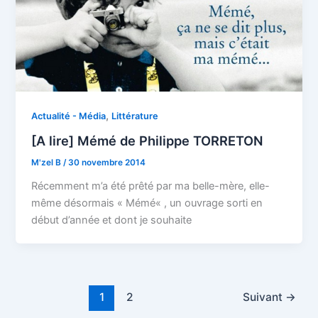
,
Actualité - Média
Littérature
[A lire] Mémé de Philippe TORRETON
M'zel B
/
30 novembre 2014
Récemment m’a été prêté par ma belle-mère, elle-
même désormais « Mémé« , un ouvrage sorti en
début d’année et dont je souhaite
1
2
Suivant
→