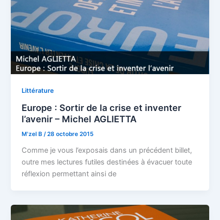
Littérature
Europe : Sortir de la crise et inventer
l’avenir – Michel AGLIETTA
M'zel B
/
28 octobre 2015
Comme je vous l’exposais dans un précédent billet,
outre mes lectures futiles destinées à évacuer toute
réflexion permettant ainsi de