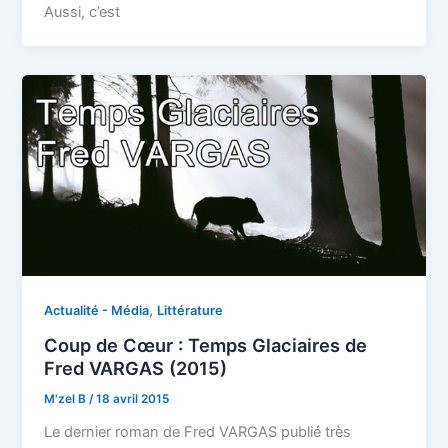
Aussi, c’est
,
Actualité - Média
Littérature
Coup de Cœur : Temps Glaciaires de
Fred VARGAS (2015)
M'zel B
/
18 avril 2015
Le dernier roman de Fred VARGAS publié très