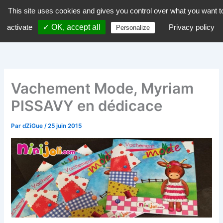
Aller
This site uses cookies and gives you control over what you want t
dZiGue
au
activate
✓ OK, accept all
Privacy policy
Personalize
contenu
Vachement Mode, Myriam
PISSAVY en dédicace
Par
dZiGue
/
25 juin 2015