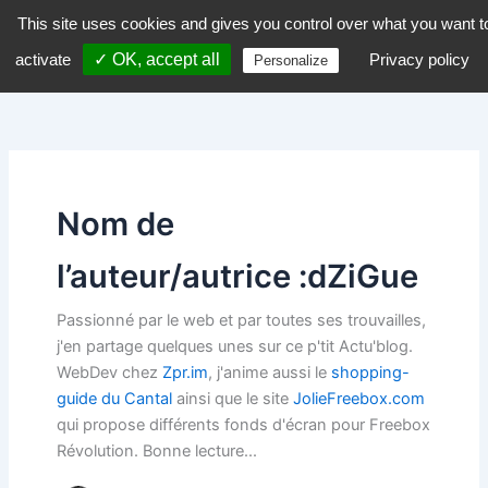
Aller
This site uses cookies and gives you control over what you want t
dZiGue
au
activate
✓ OK, accept all
Privacy policy
Personalize
contenu
Nom de
l’auteur/autrice :dZiGue
Passionné par le web et par toutes ses trouvailles,
j'en partage quelques unes sur ce p'tit Actu'blog.
WebDev chez
Zpr.im
, j'anime aussi le
shopping-
guide du Cantal
ainsi que le site
JolieFreebox.com
qui propose différents fonds d'écran pour Freebox
Révolution. Bonne lecture...