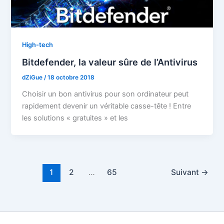
High-tech
Bitdefender, la valeur sûre de l’Antivirus
dZiGue
/
18 octobre 2018
Choisir un bon antivirus pour son ordinateur peut
rapidement devenir un véritable casse-tête ! Entre
les solutions « gratuites » et les
1
2
…
65
Suivant
→