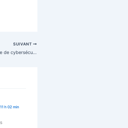
SUIVANT
Un nouveau centre de cybersécurité et transparence a ouvert ses portes à Bruxelles
11 h 02 min
es