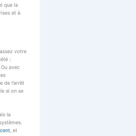
l que la
ises et à
passez votre
été :
? Ou avec
les
e de l’arrêt
le si on se
is la
 systèmes.
ncent
, et