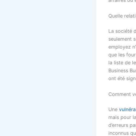
affaires ou 
Quelle relat
La société d
seulement s
employez n’a
que les fou
la liste de 
Business Bur
ont été sig
Comment vot
Une
vulnéra
mais pour l
d’erreurs pa
inconnus qui