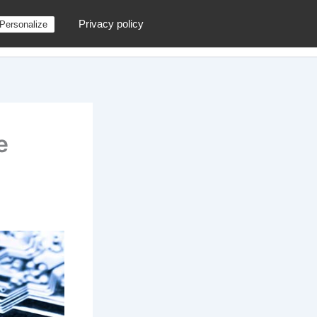
Privacy policy
Personalize
g
Contactez moi !
Archives
Au hasard
e