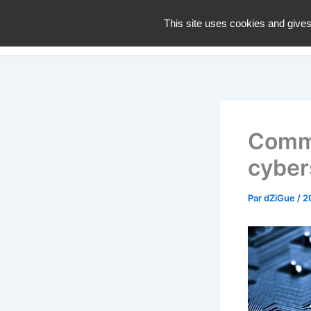
Aller
dZiGue
This site uses cookies and gives
au
contenu
Comme
cyber
Par
dZiGue
/
2