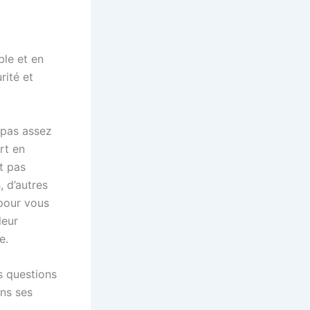
ble et en
rité et
 pas assez
rt en
t pas
 d’autres
pour vous
leur
e.
s questions
ans ses