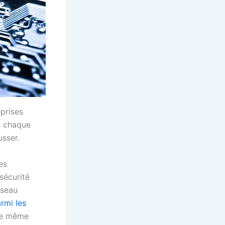
eprises
s chaque
sser.
es
sécurité
éseau
rmi les
 le même