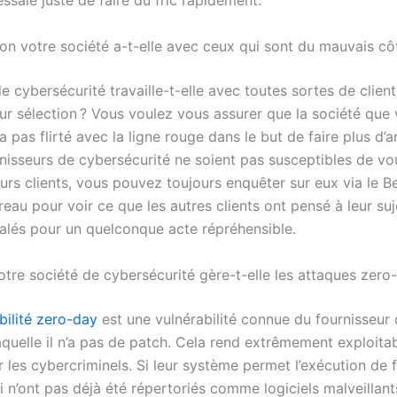
essaie juste de faire du fric rapidement.
ion votre société a-t-elle avec ceux qui sont du mauvais côt
e cybersécurité travaille-t-elle avec toutes sortes de clien
ur sélection ? Vous voulez vous assurer que la société que
 pas flirté avec la ligne rouge dans le but de faire plus d’a
rnisseurs de cybersécurité ne soient pas susceptibles de vo
leurs clients, vous pouvez toujours enquêter sur eux via le B
eau pour voir ce que les autres clients ont pensé à leur sujet
nalés pour un quelconque acte répréhensible.
re société de cybersécurité gère-t-elle les attaques zero-
bilité zero-day
est une vulnérabilité connue du fournisseur d
aquelle il n’a pas de patch. Cela rend extrêmement exploita
r les cybercriminels. Si leur système permet l’exécution de f
 n’ont pas déjà été répertoriés comme logiciels malveillant