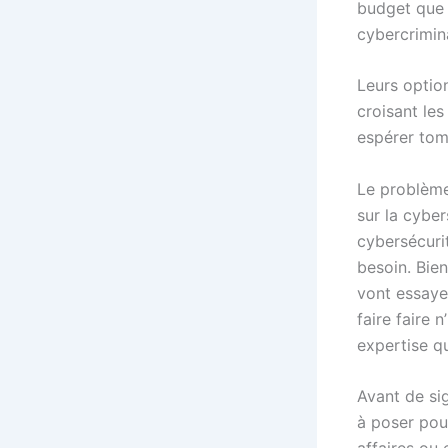
budget que 
cybercrimina
Leurs option
croisant les
espérer tom
Le problème
sur la cybe
cybersécurit
besoin. Bie
vont essaye
faire faire 
expertise qu
Avant de sig
à poser pour