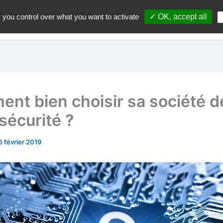
 you control over what you want to activate
✓ OK, accept all
Accueil
A propos du blo
nt bien choisir sa société d
sécurité ?
0 février 2019