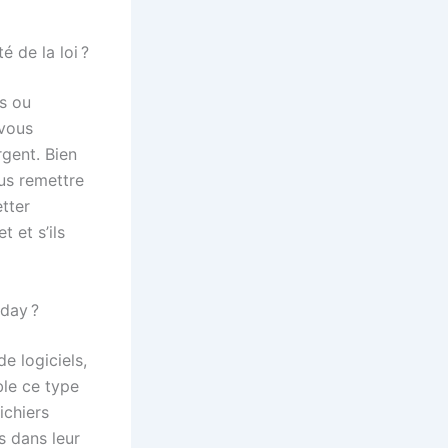
é de la loi ?
ts ou
 vous
rgent. Bien
us remettre
etter
 et s’ils
day ?
e logiciels,
ble ce type
ichiers
s dans leur