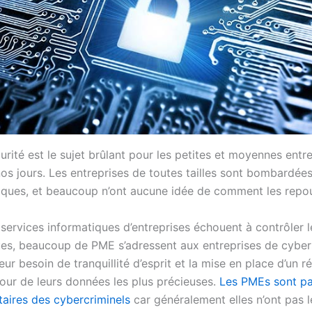
rité est le sujet brûlant pour les petites et moyennes entr
os jours. Les entreprises de toutes tailles sont bombardée
aques, et beaucoup n’ont aucune idée de comment les repou
services informatiques d’entreprises échouent à contrôler l
es, beaucoup de PME s’adressent aux entreprises de cyber
eur besoin de tranquillité d’esprit et la mise en place d’un r
tour de leurs données les plus précieuses.
Les PMEs sont pa
itaires des cybercriminels
car généralement elles n’ont pas