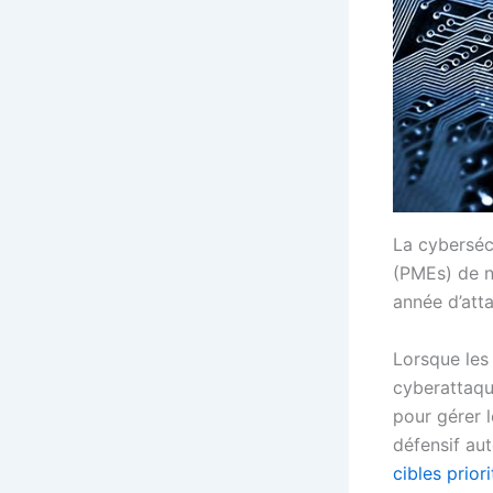
La cybersécu
(PMEs) de n
année d’att
Lorsque les 
cyberattaqu
pour gérer l
défensif au
cibles prior