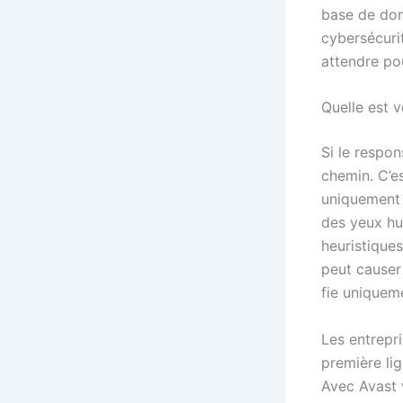
base de donn
cybersécuri
attendre pou
Quelle est v
Si le respon
chemin. C’e
uniquement 
des yeux hu
heuristiques
peut causer 
fie uniqueme
Les entrepri
première lig
Avec Avast