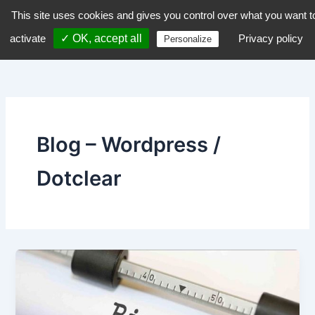
Aller
This site uses cookies and gives you control over what you want t
dZiGue
au
activate
✓ OK, accept all
Privacy policy
Personalize
contenu
Blog – Wordpress /
Dotclear