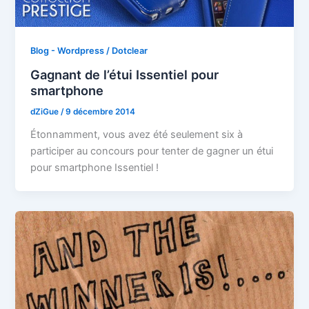
Blog - Wordpress / Dotclear
Gagnant de l’étui Issentiel pour
smartphone
dZiGue
/
9 décembre 2014
Étonnamment, vous avez été seulement six à
participer au concours pour tenter de gagner un étui
pour smartphone Issentiel !