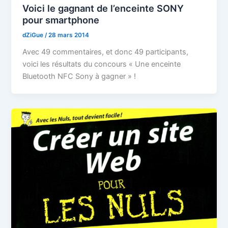
Voici le gagnant de l’enceinte SONY
pour smartphone
dZiGue
/
28 mars 2014
Avec 49 commentaires, et donc 49 participants,
voici les résultats du concours « Une enceinte
Bluetooth NFC Sony à gagner » !