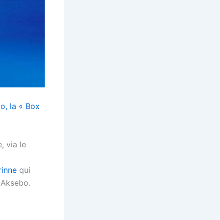
o, la « Box
, via le
rinne
qui
 Aksebo.