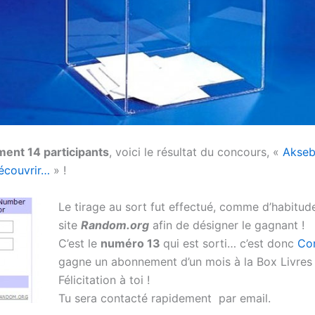
ent 14 participants
, voici le résultat du concours, «
Akseb
découvrir…
» !
Le tirage au sort fut effectué, comme d’habitude
site
Random.org
afin de désigner le gagnant !
C’est le
numéro 13
qui est sorti… c’est donc
Co
gagne un abonnement d’un mois à la Box Livres
Félicitation à toi !
Tu sera contacté rapidement par email.