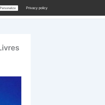
Privacy policy
Personalize
g
Contactez moi !
Archives
Au hasard
Livres