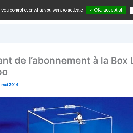
 you control over what you want to activate
✓ OK, accept all
Accueil
A propos du blo
nt de l’abonnement à la Box 
bo
1 mai 2014