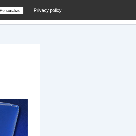
Privacy policy
Personalize
g
Contactez moi !
Archives
Au hasard