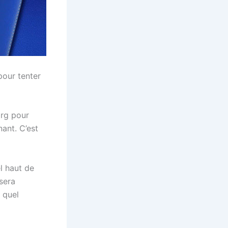
our tenter
org pour
ant. C’est
l haut de
 sera
 quel