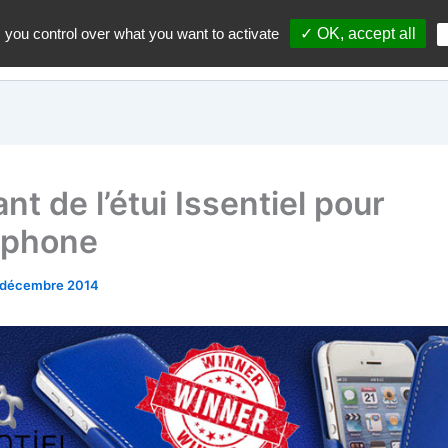
 you control over what you want to activate
✓ OK, accept all
Accueil
A propos du blo
t de l’étui Issentiel pour
tphone
 décembre 2014