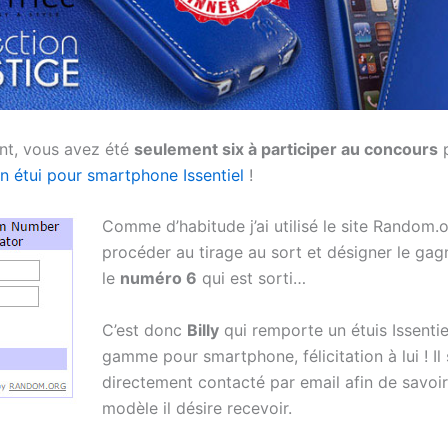
t, vous avez été
seulement six à participer au concours
p
n étui pour smartphone Issentiel
!
Comme d’habitude j’ai utilisé le site Random.
procéder au tirage au sort et désigner le gagn
le
numéro 6
qui est sorti…
C’est donc
Billy
qui remporte un étuis Issentie
gamme pour smartphone, félicitation à lui ! Il
directement contacté par email afin de savoir
modèle il désire recevoir.