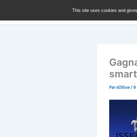
Aller
dZiGue
This site uses cookies and gives
au
contenu
Gagnan
smar
Par
dZiGue
/
9