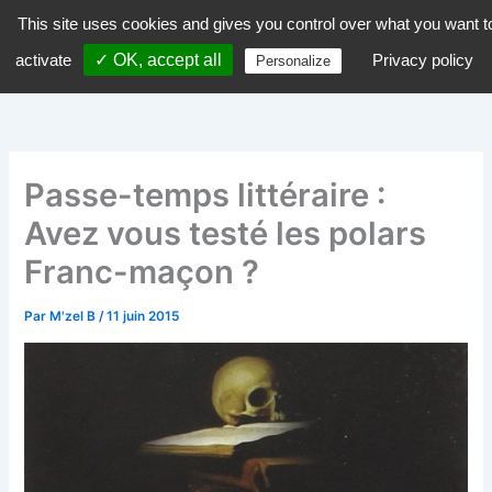
Aller
This site uses cookies and gives you control over what you want t
dZiGue
au
activate
✓ OK, accept all
Privacy policy
Personalize
contenu
Passe-temps littéraire :
Avez vous testé les polars
Franc-maçon ?
Par
M'zel B
/
11 juin 2015