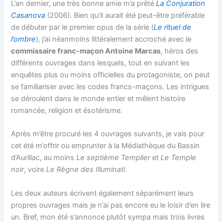
L’an dernier, une très bonne amie m’a prêté
La Conjuration
Casanova
(2006). Bien qu’il aurait été peut-être préférable
de débuter par le premier opus de la série (
Le rituel de
l’ombre
), j’ai néanmoins littéralement accroché avec le
commissaire franc-maçon Antoine Marcas
, héros des
différents ouvrages dans lesquels, tout en suivant les
enquêtes plus ou moins officielles du protagoniste, on peut
se familiariser avec les codes francs-maçons. Les intrigues
se déroulent dans le monde entier et mêlent histoire
romancée, religion et ésotérisme.
Après m’être procuré les 4 ouvrages suivants, je vais pour
cet été m’offrir ou emprunter à la Médiathèque du Bassin
d’Aurillac, au moins
Le septième Templier
et
Le Temple
noir
, voire
Le Règne des Illuminati
.
Les deux auteurs écrivent également séparément leurs
propres ouvrages mais je n’ai pas encore eu le loisir d’en lire
un. Bref, mon été s’annonce plutôt sympa mais trois livres