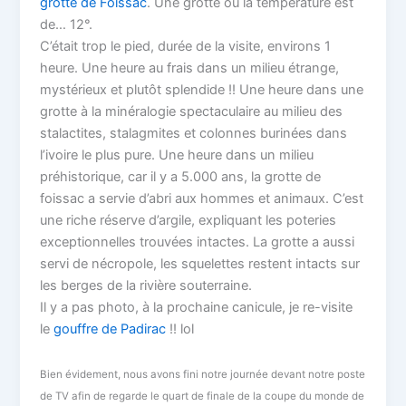
grotte de Foissac
. Une grotte où la température est
de… 12°.
C’était trop le pied, durée de la visite, environs 1
heure. Une heure au frais dans un milieu étrange,
mystérieux et plutôt splendide !! Une heure dans une
grotte à la minéralogie spectaculaire au milieu des
stalactites, stalagmites et colonnes burinées dans
l’ivoire le plus pure. Une heure dans un milieu
préhistorique, car il y a 5.000 ans, la grotte de
foissac a servie d’abri aux hommes et animaux. C’est
une riche réserve d’argile, expliquant les poteries
exceptionnelles trouvées intactes. La grotte a aussi
servi de nécropole, les squelettes restent intacts sur
les berges de la rivière souterraine.
Il y a pas photo, à la prochaine canicule, je re-visite
le
gouffre de Padirac
!! lol
Bien évidement, nous avons fini notre journée devant notre poste
de TV afin de regarde le quart de finale de la coupe du monde de