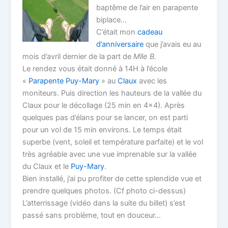
baptême de l’air en parapente
biplace…
C’était mon
cadeau
d’anniversaire
que j’avais eu au
mois d’avril dernier de la part de
Mlle B.
Le rendez vous était donné à 14H à l’école
«
Parapente Puy-Mary
» au
Claux
avec les
moniteurs. Puis direction les hauteurs de la vallée du
Claux pour le décollage (25 min en 4×4). Après
quelques pas d’élans pour se lancer, on est parti
pour un vol de 15 min environs. Le temps était
superbe (vent, soleil et température parfaite) et le vol
très agréable avec une vue imprenable sur la vallée
du Claux et le
Puy-Mary
.
Bien installé, j’ai pu profiter de cette splendide vue et
prendre quelques photos. (Cf photo ci-dessus)
L’atterrissage (vidéo dans la suite du billet) s’est
passé sans problème, tout en douceur…