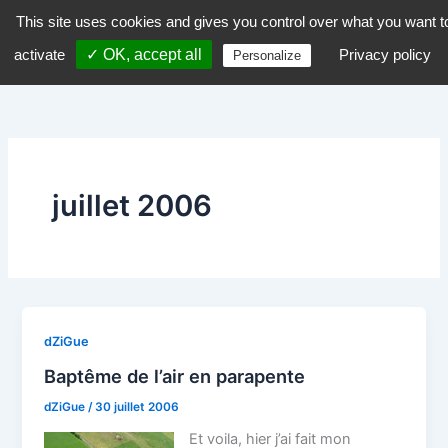
Aller
This site uses cookies and gives you control over what you want t
dZiGue
au
activate
✓ OK, accept all
Privacy policy
Personalize
contenu
juillet 2006
dZiGue
Baptême de l’air en parapente
dZiGue
/
30 juillet 2006
Et voila, hier j’ai fait mon