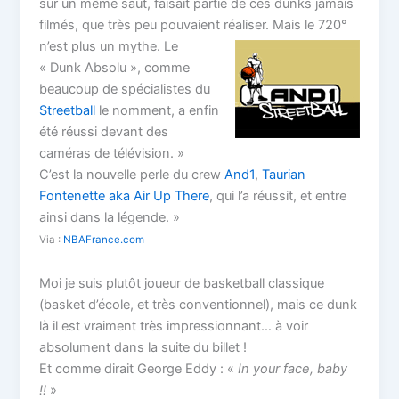
sur un même saut, faisait partie de ces dunks jamais
filmés, que très peu pouvaient réaliser.
Mais le 720°
n’est plus un mythe. Le
« Dunk Absolu », comme
beaucoup de spécialistes du
Streetball
le nomment, a enfin
été réussi devant des
caméras de télévision. »
C’est la nouvelle perle du crew
And1
,
Taurian
Fontenette aka Air Up There
, qui l’a réussit, et entre
ainsi dans la légende. »
Via :
NBAFrance.com
Moi je suis plutôt joueur de basketball classique
(basket d’école, et très conventionnel), mais ce dunk
là il est vraiment très impressionnant… à voir
absolument dans la suite du billet !
Et comme dirait George Eddy : «
In your face, baby
!!
»