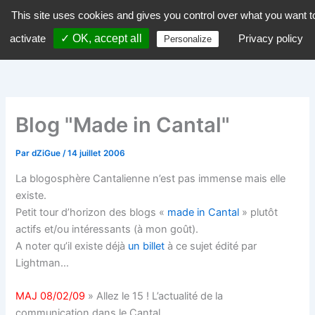
Aller
This site uses cookies and gives you control over what you want t
dZiGue
au
activate
✓ OK, accept all
Privacy policy
Personalize
contenu
Blog "Made in Cantal"
Par
dZiGue
/
14 juillet 2006
La blogosphère Cantalienne n’est pas immense mais elle
existe.
Petit tour d’horizon des blogs «
made in Cantal
» plutôt
actifs et/ou intéressants (à mon goût).
A noter qu’il existe déjà
un billet
à ce sujet édité par
Lightman…
MAJ 08/02/09
» Allez le 15 ! L’actualité de la
communication dans le Cantal