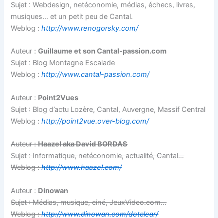
Sujet : Webdesign, netéconomie, médias, échecs, livres,
musiques… et un petit peu de Cantal.
Weblog :
http://www.renogorsky.com/
Auteur :
Guillaume et son Cantal-passion.com
Sujet : Blog Montagne Escalade
Weblog :
http://www.cantal-passion.com/
Auteur :
Point2Vues
Sujet : Blog d’actu Lozère, Cantal, Auvergne, Massif Central
Weblog :
http://point2vue.over-blog.com/
Auteur :
Haazel aka David BORDAS
Sujet : Informatique, netéconomie, actualité, Cantal…
Weblog :
http://www.haazel.com/
Auteur :
Dinowan
Sujet : Médias, musique, ciné, JeuxVideo.com…
Weblog :
http://www.dinowan.com/dotclear/