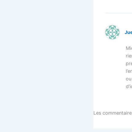
Ju
Mi
ri
pr
l’
ou
d’
Les commentaires