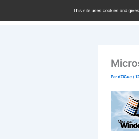
Aller
dZiGue
This site uses cookies and gives
au
contenu
Micro
Par
dZiGue
/
12