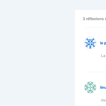
3 réflexions
le 
La
lin
mo