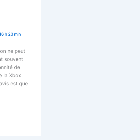
16 h 23 min
 on ne peut
nt souvent
ennité de
ue la Xbox
avis est que