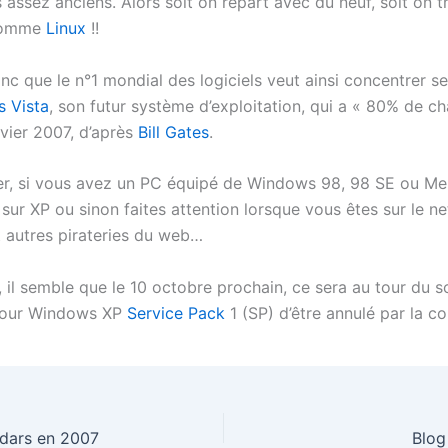
assez anciens. Alors soit on repart avec du neuf, soit on 
 comme
Linux
!!
nc que le n°1 mondial des logiciels veut ainsi concentrer se
 Vista
, son futur système d’exploitation, qui a « 80% de c
nvier 2007, d’après
Bill Gates
.
r, si vous avez un PC équipé de Windows 98, 98 SE ou Me
sur XP ou sinon faites attention lorsque vous êtes sur le ne
 autres pirateries du web…
r, il semble que le 10 octobre prochain, ce sera au tour du s
pour Windows XP
Service Pack
1 (SP) d’être annulé par la c
dars en 2007
Blog