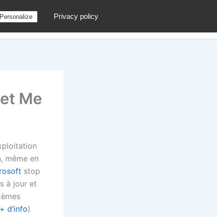
Privacy policy
Personalize
g
Contactez moi !
Archives
Au hasard
 et Me
xploitation
in, même en
rosoft
stop
s à jour et
stèmes
+ d’info
)