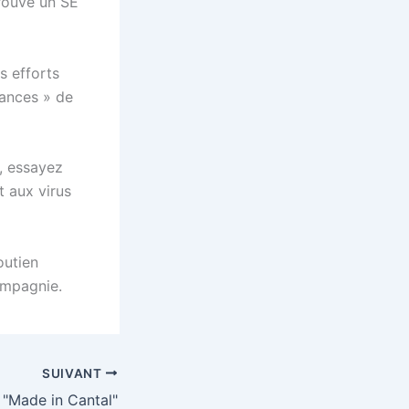
trouve un SE
s efforts
hances » de
, essayez
t aux virus
outien
ompagnie.
SUIVANT
 "Made in Cantal"