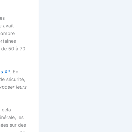
les
e avait
 nombre
ertaines
e de 50 à 70
s XP
. En
de sécurité,
xposer leurs
 cela
nérale, les
sées sur des