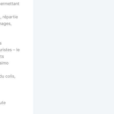
permettant
, répartie
omages,
s
ristes – le
ats
ssimo
du colis,
ute