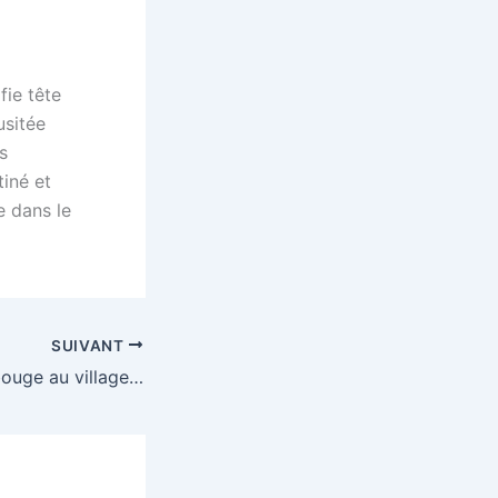
fie tête
usitée
s
tiné et
e dans le
SUIVANT
ouge au village…