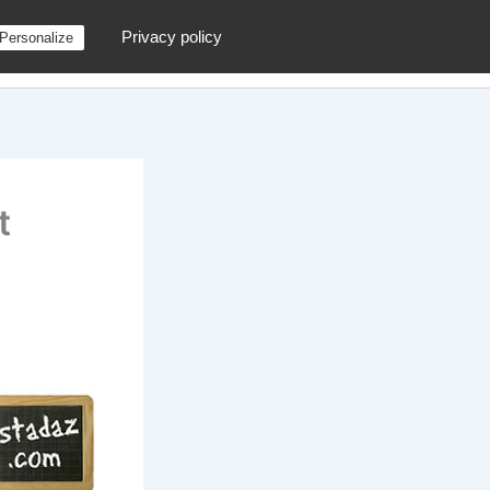
Privacy policy
Personalize
g
Contactez moi !
Archives
Au hasard
t