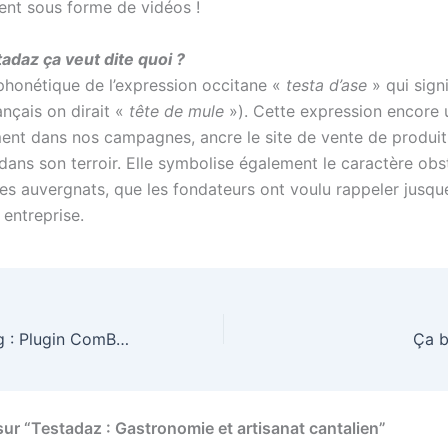
nt sous forme de vidéos !
tadaz ça veut dite quoi ?
phonétique de l’expression occitane «
testa d’ase
» qui signi
ançais on dirait «
tête de mule
»). Cette expression encore 
ent dans nos campagnes, ancre le site de vente de produit
dans son terroir. Elle symbolise également le caractère obs
des auvergnats, que les fondateurs ont voulu rappeler jusqu
 entreprise.
Evolution du blog : Plugin ComBack & StarSystem
Ça b
sur “Testadaz : Gastronomie et artisanat cantalien”