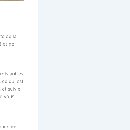
ts de la
) et de
rois autres
 ce qui est
 et suivie
ue vous
duits de