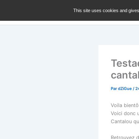
Aller
dZiGue
This site uses cookies and gives
au
contenu
Testa
canta
Par
dZiGue
/
24
Voila bient
Voici donc u
Cantalou qui
Retrouvez da