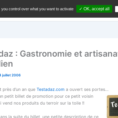
 you control over what you want to activate
✓ OK, accept all
Accueil
A propos du blo
daz : Gastronomie et artisana
lien
 juillet 2006
ôt près d’un an que
Testadaz.com
a ouvert ses portes…
n petit billet de promotion pour ce petit voisin
 vend nos produits du terroir sur la toile !!
ns la suite du billet, une petite description de ce