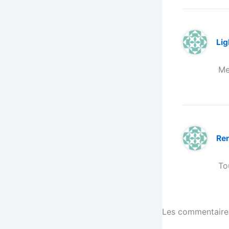
Li
Me
Re
Tou
Les commentaires