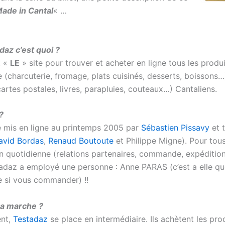
ade in Cantal
« …
daz c’est quoi ?
t «
LE
» site pour trouver et acheter en ligne tous les produi
 (charcuterie, fromage, plats cuisinés, desserts, boissons…
(cartes postales, livres, parapluies, couteaux…) Cantaliens.
?
té mis en ligne au printemps 2005 par
Sébastien Pissavy
et t
avid Bordas
,
Renaud Boutoute
et Philippe Migne). Pour tous
on quotidienne (relations partenaires, commande, expédition
stadaz a employé une personne : Anne PARAS (c’est a elle q
re si vous commander) !!
a marche ?
nt,
Testadaz
se place en intermédiaire. Ils achètent les pro