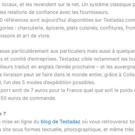
 locaux, et les revendent sur le net. Un système classique 
des relations de confiance avec les fournisseurs.
0 références sont aujourd’hui disponibles sur Testadaz.com
ories : charcuterie, épicerie, plats cuisinés, confitures, fr
issons et art de vivre.
resse particulièrement aux particuliers mais aussi à quelque
s et comité d’entreprises. Testadaz cible notamment les tou
ailleurs traduit en anglais l’année prochaine – et les auvergn
a livraison peut se faire dans le monde entier, grâce à Coli
l, l’un des 5 modes d’expédition possibles.
 port sont de 7 euros pour la France quel que soit le poids 
 150 euros de commande.
e ?
a mise en ligne du
blog de Testadaz
où vous retrouverez to
du site sous formes textuelle, photographique, et même très