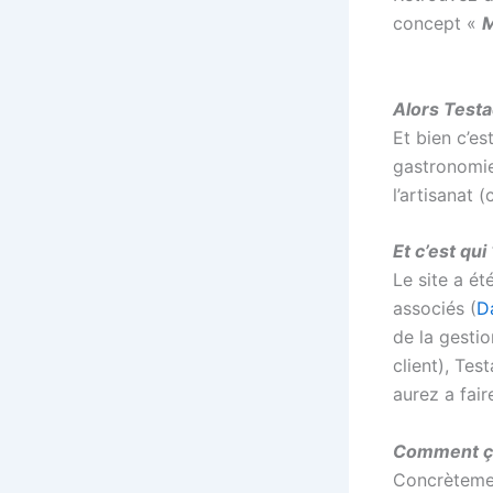
concept «
M
Alors Testa
Et bien c’es
gastronomie
l’artisanat 
Et c’est qui 
Le site a é
associés (
D
de la gesti
client), Te
aurez a fai
Comment ç
Concrèteme