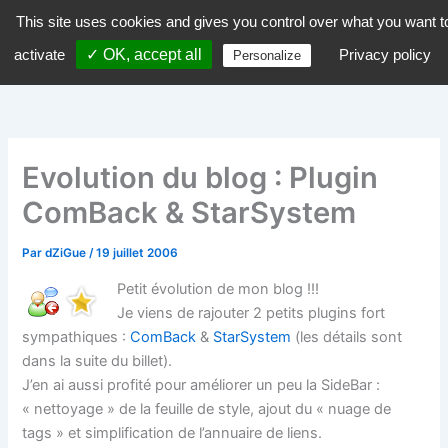
Aller
This site uses cookies and gives you control over what you want t
dZiGue
au
activate
✓ OK, accept all
Privacy policy
Personalize
contenu
Evolution du blog : Plugin
ComBack & StarSystem
Par
dZiGue
/
19 juillet 2006
Petit évolution de mon blog !!!
Je viens de rajouter 2 petits plugins fort
sympathiques :
ComBack
&
StarSystem
(les détails sont
dans la suite du billet).
J’en ai aussi profité pour améliorer un peu la SideBar :
« nettoyage » de la feuille de style, ajout du « nuage de
tags » et simplification de l’annuaire de liens.