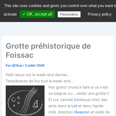
Aller
This site uses cookies and gives you control over what you want t
dZiGue
au
activate
✓ OK, accept all
Privacy policy
Personalize
contenu
Grotte préhistorique de
Foissac
Par
dZiGue
/
3 juillet 2006
Petit retour sur le week-end dernier…
Température de fou tout le week-end…
Pas grand chose à faire si ce n’est
se baigner ou… visiter une grotte !!
Et oui, samedi barbecue chez des
amis dans le
Lot
et dans l’après
midi, direction l’
Aveyron
et visite de