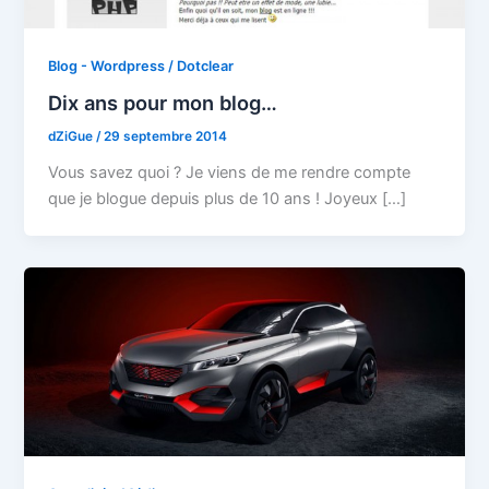
Blog - Wordpress / Dotclear
Dix ans pour mon blog…
dZiGue
/
29 septembre 2014
Vous savez quoi ? Je viens de me rendre compte
que je blogue depuis plus de 10 ans ! Joyeux […]