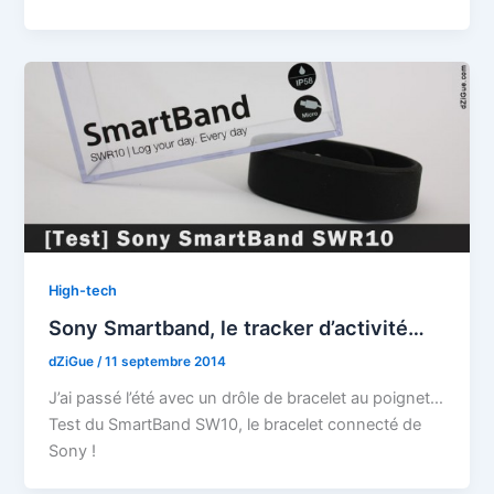
High-tech
Sony Smartband, le tracker d’activité…
dZiGue
/
11 septembre 2014
J’ai passé l’été avec un drôle de bracelet au poignet…
Test du SmartBand SW10, le bracelet connecté de
Sony !