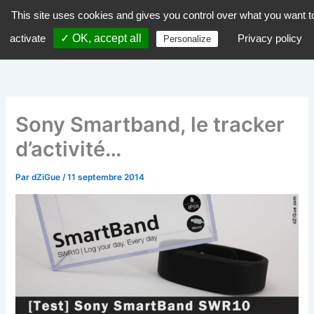
Aller
This site uses cookies and gives you control over what you want t
dZiGue
au
activate
✓ OK, accept all
Privacy policy
Personalize
contenu
Sony Smartband, le tracker
d’activité…
Par
dZiGue
/
11 septembre 2014