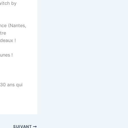
witch by
ance (Nantes,
tre
adeaux !
unes !
30 ans qui
SUIVANT