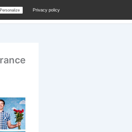
Privacy policy
Personalize
g
Contactez moi !
Archives
Au hasard
urance