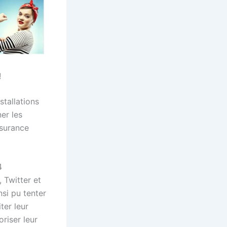
!
tallations
er les
surance
4
 Twitter et
nsi pu tenter
ter leur
riser leur