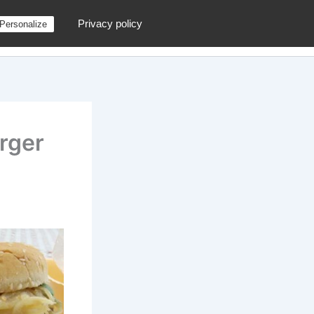
Privacy policy
Personalize
g
Contactez moi !
Archives
Au hasard
urger