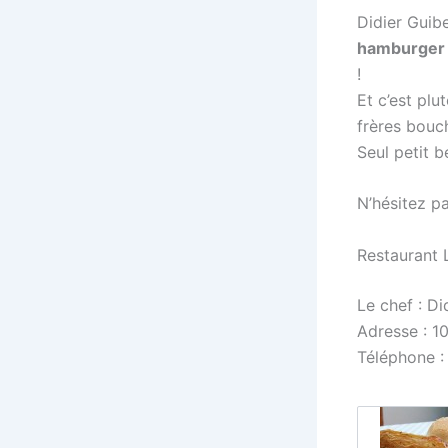
Didier Guib
hamburger a
!
Et c’est plu
frères bouch
Seul petit 
N’hésitez p
Restaurant 
Le chef : Di
Adresse : 1
Téléphone 