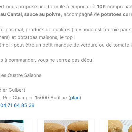
ert nous propose une formule à emporter à
10€
comprenant
u Cantal, sauce au poivre,
accompagné de
potatoes curr
tôt pas mal, produits de qualités (la viande est fournie par 
ers) et potatoes maisons, le top !
bémol : peut être un petit manque de verdure ou de tomate !
as à commander, vous ne serrez pas déçu !
Les Quatre Saisons
dier Guibert
0, Rue Champeil 15000 Aurillac (
plan
)
:
04 71 64 85 38