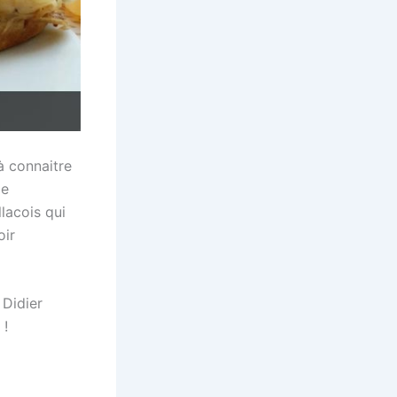
à connaitre
le
llacois qui
oir
 Didier
 !