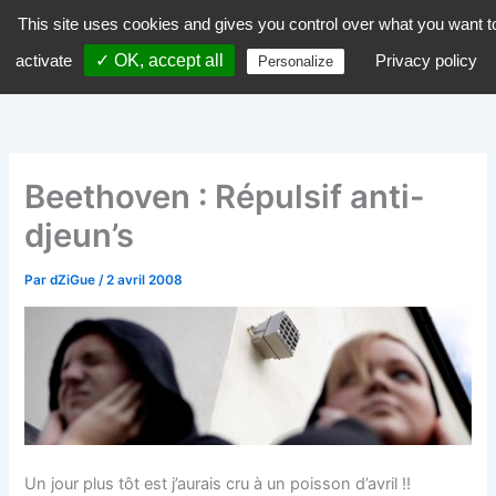
Aller
This site uses cookies and gives you control over what you want t
dZiGue
au
activate
✓ OK, accept all
Privacy policy
Personalize
contenu
Beethoven : Répulsif anti-
djeun’s
Par
dZiGue
/
2 avril 2008
Un jour plus tôt est j’aurais cru à un poisson d’avril !!