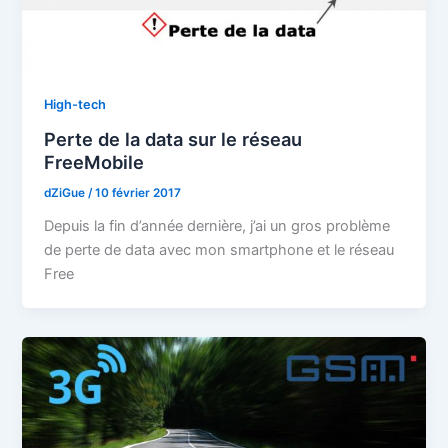
High-tech
Perte de la data sur le réseau
FreeMobile
dZiGue
/
10 février 2017
Depuis la fin d’année dernière, j’ai un gros problème
de perte de data avec mon smartphone et le réseau
Free