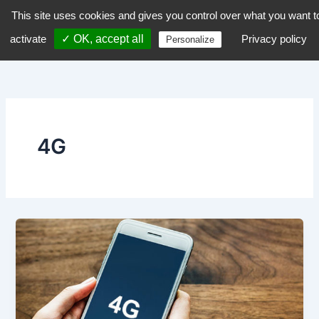
Aller
This site uses cookies and gives you control over what you want t
dZiGue
au
activate
✓ OK, accept all
Privacy policy
Personalize
contenu
4G