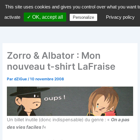
Aller
This site uses cookies and gives you control over what you want t
dZiGue
au
activate
✓ OK, accept all
Privacy policy
Personalize
contenu
Zorro & Albator : Mon
nouveau t-shirt LaFraise
Par
dZiGue
/
10 novembre 2008
Un billet inutile (donc indispensable) du genre : «
On a pas
des vies faciles !
«