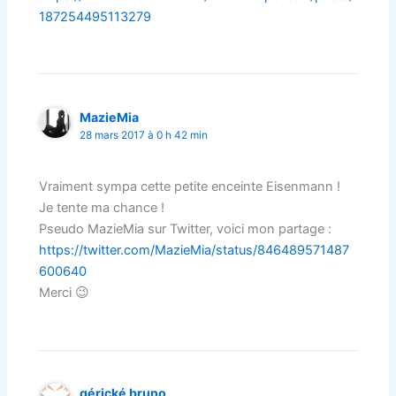
187254495113279
MazieMia
28 mars 2017 à 0 h 42 min
Vraiment sympa cette petite enceinte Eisenmann !
Je tente ma chance !
Pseudo MazieMia sur Twitter, voici mon partage :
https://twitter.com/MazieMia/status/846489571487
600640
Merci 😉
gérické bruno