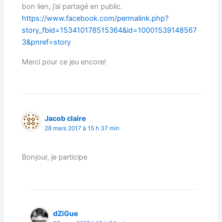
bon lien, j’ai partagé en public.
https://www.facebook.com/permalink.php?
story_fbid=153410178515364&id=10001539148567
3&pnref=story
Merci pour ce jeu encore!
Jacob claire
28 mars 2017 à 15 h 37 min
Bonjour, je participe
dZiGue