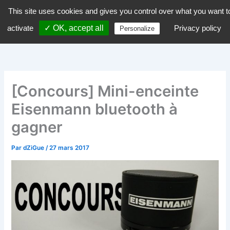
Aller
This site uses cookies and gives you control over what you want t
dZiGue
au
activate
✓ OK, accept all
Privacy policy
Personalize
contenu
[Concours] Mini-enceinte
Eisenmann bluetooth à
gagner
Par
dZiGue
/
27 mars 2017