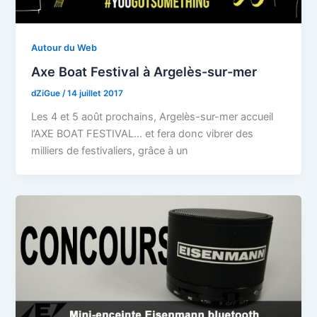
Autour du Web
Axe Boat Festival à Argelès-sur-mer
dZiGue
/
14 juillet 2017
Les 4 et 5 août prochains, Argelès-sur-mer accueil
l’AXE BOAT FESTIVAL… et fera donc vibrer des
milliers de festivaliers, grâce à un