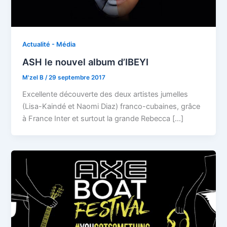
Actualité - Média
ASH le nouvel album d’IBEYI
M'zel B
/
29 septembre 2017
Excellente découverte des deux artistes jumelles
(Lisa-Kaindé et Naomi Diaz) franco-cubaines, grâce
à France Inter et surtout la grande Rebecca […]