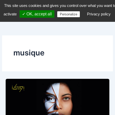
Aller
This site uses cookies and gives you control over what you want t
dZiGue
au
activate
✓ OK, accept all
Privacy policy
Personalize
contenu
musique