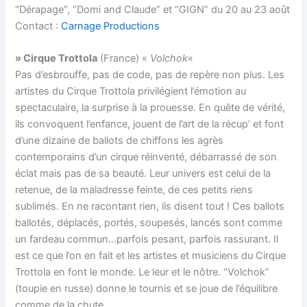
“Dérapage”, “Domi and Claude” et “GIGN” du 20 au 23 août
Contact :
Carnage Productions
» Cirque Trottola
(France) «
Volchok
«
Pas d’esbrouffe, pas de code, pas de repère non plus. Les
artistes du Cirque Trottola privilégient l’émotion au
spectaculaire, la surprise à la prouesse. En quête de vérité,
ils convoquent l’enfance, jouent de l’art de la récup’ et font
d’une dizaine de ballots de chiffons les agrès
contemporains d’un cirque réinventé, débarrassé de son
éclat mais pas de sa beauté. Leur univers est celui de la
retenue, de la maladresse feinte, de ces petits riens
sublimés. En ne racontant rien, ils disent tout ! Ces ballots
ballotés, déplacés, portés, soupesés, lancés sont comme
un fardeau commun…parfois pesant, parfois rassurant. Il
est ce que l’on en fait et les artistes et musiciens du Cirque
Trottola en font le monde. Le leur et le nôtre. “Volchok”
(toupie en russe) donne le tournis et se joue de l’équilibre
comme de la chute.