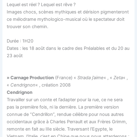
Lequel est réel ? Lequel est rêve ?
Images chocs, scènes mythiques et dérision pigmenteront
ce mélodrame mythologico-musical où le spectateur doit
trouver son chemin.
Durée : 1H20
Dates : les 18 août dans le cadre des Préalables et du 20 au
23 août
» Carnage Production
(France) «
Strada j’aime
« , «
Zeta
« ,
«
Cendrignon
« , création 2008
Cendrignon
Travailler sur un conte et l’adapter pour la rue, ce ne sera
pas la première fois, ni la dernière. La première version
connue de “Cendrillon”, rendue célèbre pour nous autres
occidentaux grâce à Charles Perrault et aux Frères Grimm,
remonte en fait au IIIe siècle. Traversant l’Egypte, le
Vietnam, l’Italie, c’est en Chine que nous nous attarderons :