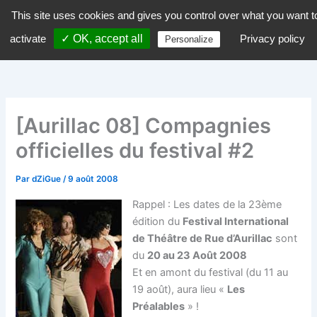
Aller
This site uses cookies and gives you control over what you want t
dZiGue
au
activate
✓ OK, accept all
Privacy policy
Personalize
contenu
[Aurillac 08] Compagnies
officielles du festival #2
Par
dZiGue
/
9 août 2008
Rappel : Les dates de la 23ème
édition du
Festival International
de Théâtre de Rue d’Aurillac
sont
du
20 au 23 Août 2008
Et en amont du festival (du 11 au
19 août), aura lieu «
Les
Préalables
» !