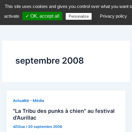
Aller
This site uses cookies and gives you control over what you want t
dZiGue
au
activate
✓ OK, accept all
Privacy policy
Personalize
contenu
septembre 2008
Actualité - Média
"La Tribu des punks à chien" au festival
d’Aurillac
dZiGue
/
30 septembre 2008