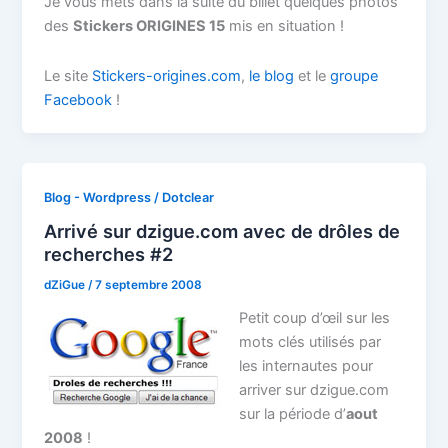
Je vous mets dans la suite du billet quelques photos
des
Stickers ORIGINES 15
mis en situation !
Le site
Stickers-origines.com
,
le blog
et le
groupe
Facebook
!
Blog - Wordpress / Dotclear
Arrivé sur dzigue.com avec de drôles de
recherches #2
dZiGue
/
7 septembre 2008
Petit coup d’œil sur les
mots clés utilisés par
les internautes pour
arriver sur dzigue.com
sur la période d’
aout
2008
!