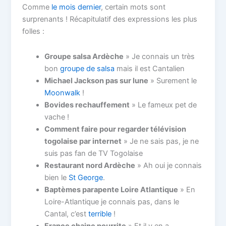
Comme
le mois dernier
, certain mots sont
surprenants ! Récapitulatif des expressions les plus
folles :
Groupe salsa Ardèche
» Je connais un très
bon
groupe de salsa
mais il est Cantalien
Michael Jackson pas sur lune
» Surement le
Moonwalk
!
Bovides rechauffement
» Le fameux pet de
vache !
Comment faire pour regarder télévision
togolaise par internet
» Je ne sais pas, je ne
suis pas fan de TV Togolaise
Restaurant nord Ardèche
» Ah oui je connais
bien le
St George
.
Baptèmes parapente Loire Atlantique
» En
Loire-Atlantique je connais pas, dans le
Cantal, c’est
terrible
!
France chaine pourrite
» Et il y en a