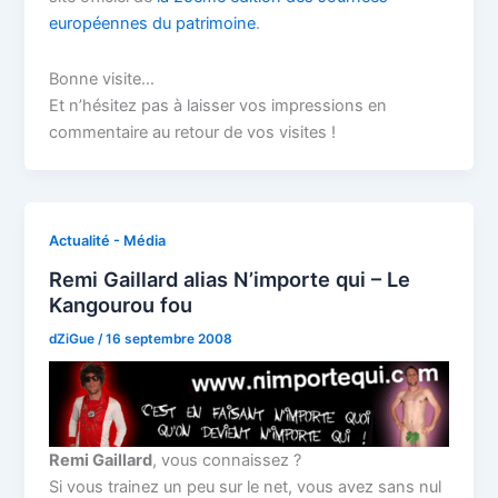
européennes du patrimoine
.
Bonne visite…
Et n’hésitez pas à laisser vos impressions en
commentaire au retour de vos visites !
Actualité - Média
Remi Gaillard alias N’importe qui – Le
Kangourou fou
dZiGue
/
16 septembre 2008
Remi Gaillard
, vous connaissez ?
Si vous trainez un peu sur le net, vous avez sans nul