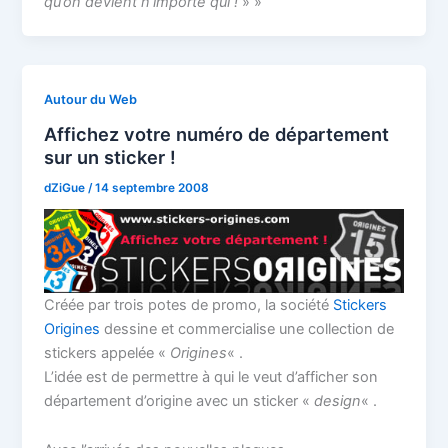
qu’on devient n’importe qui !
» »
Autour du Web
Affichez votre numéro de département
sur un sticker !
dZiGue
/
14 septembre 2008
Créée par trois potes de promo, la société
Stickers
Origines
dessine et commercialise une collection de
stickers appelée «
Origines
« .
L’idée est de permettre à qui le veut d’afficher son
département d’origine avec un sticker «
design
« .