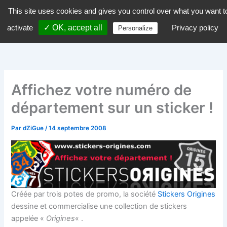
Aller
This site uses cookies and gives you control over what you want t
dZiGue
au
activate
✓ OK, accept all
Privacy policy
Personalize
contenu
Affichez votre numéro de
département sur un sticker !
Par
dZiGue
/
14 septembre 2008
Créée par trois potes de promo, la société
Stickers Origines
dessine et commercialise une collection de stickers
appelée «
Origines
« .