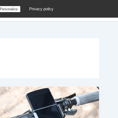
Privacy policy
Personalize
g
Contactez moi !
Archives
Au hasard