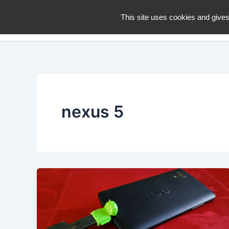
Aller
dZiGue
This site uses cookies and gives
au
contenu
nexus 5