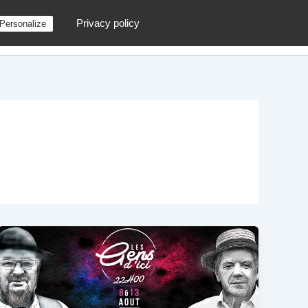
Privacy policy
Personalize
g
Contactez moi !
Archives
Au hasard