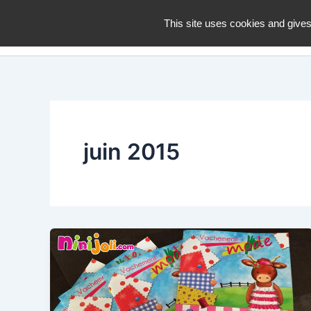
Aller
dZiGue
This site uses cookies and gives
au
contenu
juin 2015