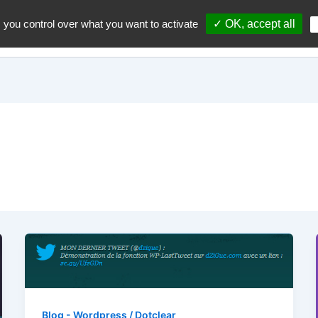
 you control over what you want to activate
✓ OK, accept all
Accueil
A propos du blo
Blog - Wordpress / Dotclear