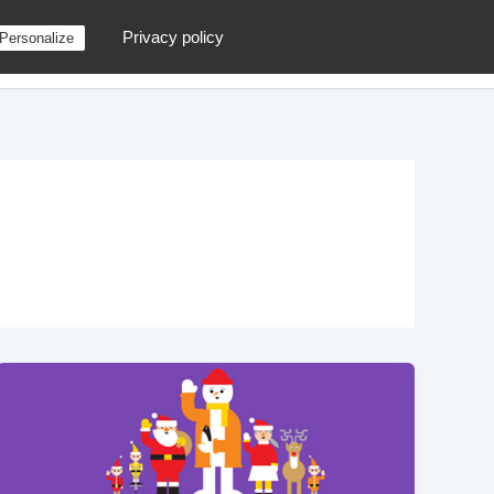
Privacy policy
Personalize
g
Contactez moi !
Archives
Au hasard