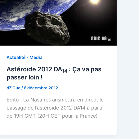
Actualité - Média
Astéroïde 2012 DA
: Ça va pas
14
passer loin !
dZiGue
/
8 décembre 2012
Edito : La Nasa retransmettra en direct le
passage de l’astéroïde 2012 DA14 à partir
de 19H GMT (20H CET pour la France)