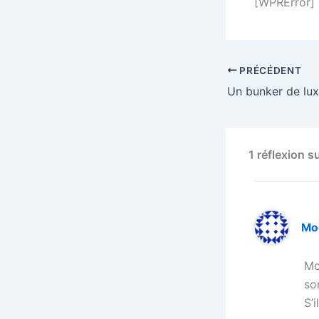
[WPRError]
PRÉCÉDENT
1 réflexion s
Mo
Mo
so
S’