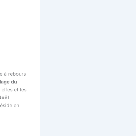
e à rebours
llage du
elfes et les
Noël
 réside en