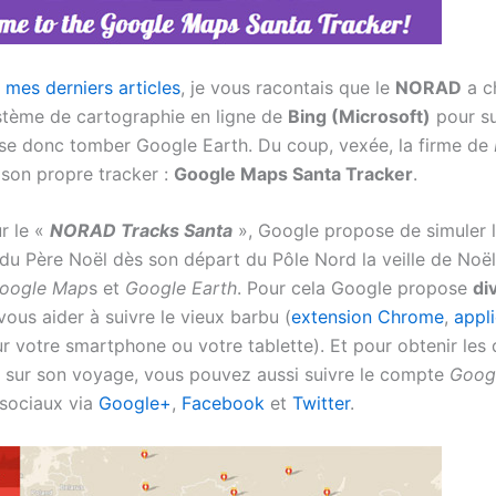
e mes derniers articles
, je vous racontais que le
NORAD
a ch
stème de cartographie en ligne de
Bing (Microsoft)
pour su
isse donc tomber Google Earth. Du coup, vexée, la firme de
son propre tracker :
Google Maps Santa Tracker
.
 le «
NORAD Tracks Santa
», Google propose de simuler 
du Père Noël dès son départ du Pôle Nord la veille de Noël 
oogle Map
s et
Google Earth
. Pour cela Google propose
di
ous aider à suivre le vieux barbu (
extension Chrome
,
appl
 votre smartphone ou votre tablette). Et pour obtenir les 
r sur son voyage, vous pouvez aussi suivre le compte
Goog
 sociaux via
Google+
,
Facebook
et
Twitter
.