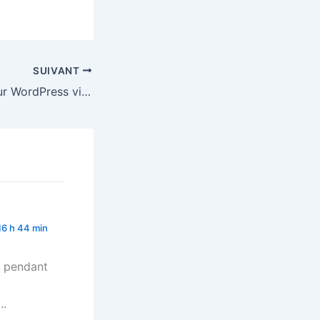
SUIVANT
Intégrer Twitter sur WordPress via php
16 h 44 min
s pendant
..