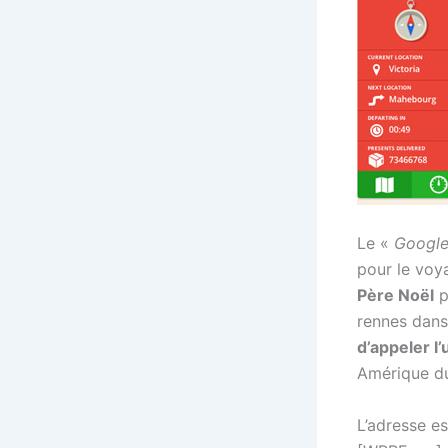
Le «
Google
pour le voy
Père Noël
p
rennes dans
d’appeler l
Amérique du
L’adresse es