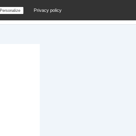
Privacy policy
Personalize
g
Contactez moi !
Archives
Au hasard