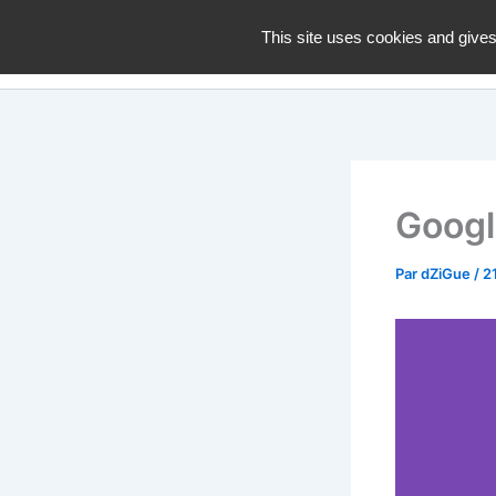
Aller
dZiGue
This site uses cookies and gives
au
contenu
Googl
Par
dZiGue
/
2