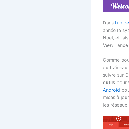
Dans
l’un d
année le sy
Noël, et la
View
lance 
Comme pour
du traîneau 
suivre sur
G
outils
pour v
Android
pour
mises à jou
les réseaux