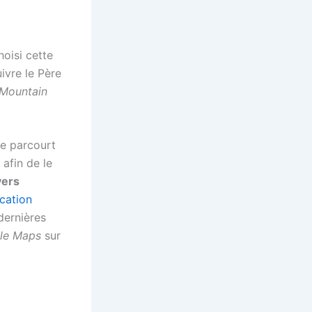
oisi cette
ivre le Père
Mountain
le parcourt
afin de le
vers
ication
dernières
le Maps
sur