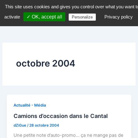
Aller
This site uses cookies and gives you control over what you want t
dZiGue
au
activate
✓ OK, accept all
Privacy policy
Personalize
contenu
octobre 2004
Actualité - Média
Camions d’occasion dans le Cantal
dZiGue
/
28 octobre 2004
Une petite note d’auto-promo… ça ne mange pas de