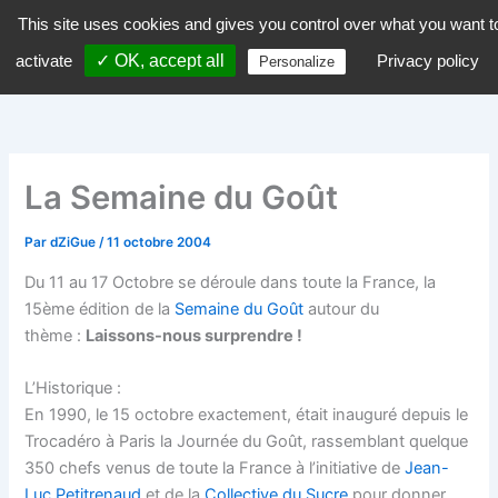
Aller
This site uses cookies and gives you control over what you want t
dZiGue
au
activate
✓ OK, accept all
Privacy policy
Personalize
contenu
La Semaine du Goût
Par
dZiGue
/
11 octobre 2004
Du 11 au 17 Octobre se déroule dans toute la France, la
15ème édition de la
Semaine du Goût
autour du
thème :
Laissons-nous surprendre !
L’Historique :
En 1990, le 15 octobre exactement, était inauguré depuis le
Trocadéro à Paris la Journée du Goût, rassemblant quelque
350 chefs venus de toute la France à l’initiative de
Jean-
Luc Petitrenaud
et de la
Collective du Sucre
pour donner