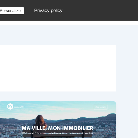
Privacy policy
Personalize
g
Contactez moi !
Archives
Au hasard