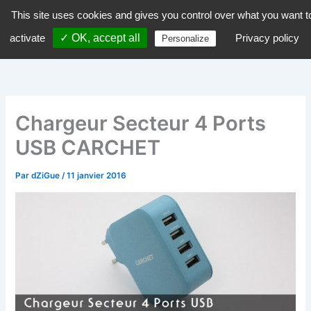
Aller
This site uses cookies and gives you control over what you want t
dZiGue
au
activate
✓ OK, accept all
Privacy policy
Personalize
contenu
Chargeur Secteur 4 Ports
USB CARCHET
Par
dZiGue
/
11 janvier 2016