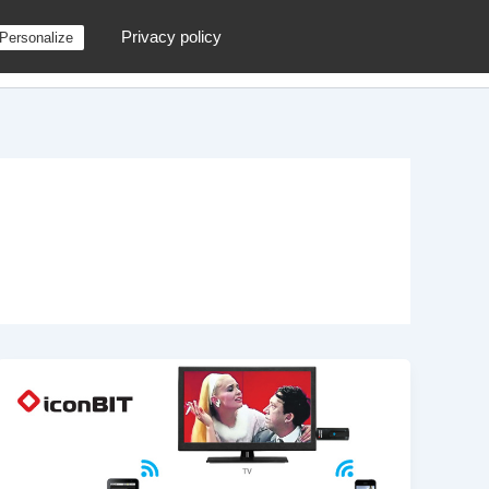
Privacy policy
Personalize
g
Contactez moi !
Archives
Au hasard