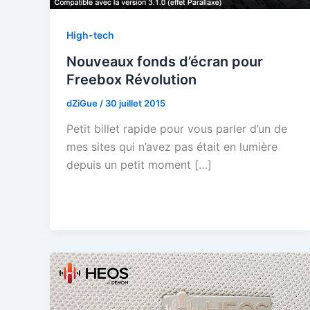
High-tech
Nouveaux fonds d’écran pour
Freebox Révolution
dZiGue
/
30 juillet 2015
Petit billet rapide pour vous parler d’un de
mes sites qui n’avez pas était en lumière
depuis un petit moment […]