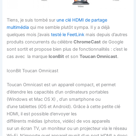
Tiens, je suis tombé sur
une clé HDMI de partage
multimédia
qui me semble plutôt sympa. Il y a déjà
quelques mois j’avais
testé le FeetLink
mais depuis d’autres
produits concurrents du célèbre
ChromeCast
de Google
sont sortit et propose bien plus de fonctionnalités : c’est le
cas avec la marque
IconBit
et son
Toucan Omnicast
.
IconBit Toucan Omnicast
Toucan Omnicast est un appareil compact
,
et permet
d’étendre les capacités d’un ordinateurs portables
(Windows et Mac OS X)
,
d’un smartphone ou
d’une tablettes (iOS et Android). Grâce à cette petite clé
HDMI, il est possible d’envoyer les
différents médias (photos, vidéo) de vos appareils
sur un écran TV
, un
moniteur ou un projecteur via le réseau
Wi-Fi. N’importe quel appareil munit d’un port HDMI a donc