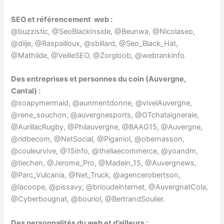
SEO et référencement web :
@buzzistic, @SeoBlackInside, @Beunwa, @Nicolaseo,
@diije, @Raspailloux, @sbillard, @Seo_Black_Hat,
@Mathilde, @VeilleSEO, @Zorgloob, @webrankinfo.
Des entreprises et personnes du coin (Auvergne,
Cantal) :
@soapymermaid, @aunmentdonne, @vivelAuvergne,
@rene_souchon, @auvergnesports, @OTchataigneraie,
@AurillacRugby, @Philauvergne, @BAAG15, @Auvergne,
@ridbecom, @NetSocial, @Piganiol, @obernasson,
@couleurvive, @15info, @theliaecommerce, @yoandm,
@tiechen, @Jerome_Pro, @Madein_15, @Auvergnews,
@Parc_Vulcania, @Net_Truck, @agencerobertson,
@lacoope, @pissavy, @brioudeinternet, @AuvergnatCola,
@Cyberbougnat, @bouriol, @BertrandSoulier.
Des personnalités du web et d’ailleurs :