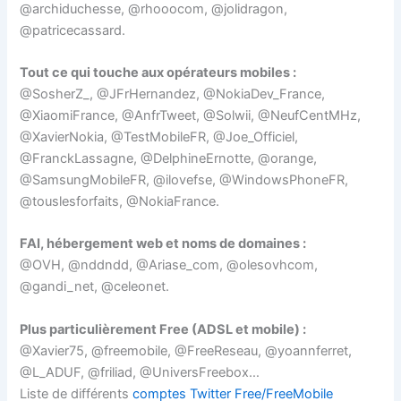
@archiduchesse, @rhooocom, @jolidragon,
@patricecassard.
Tout ce qui touche aux opérateurs mobiles :
@SosherZ_, @JFrHernandez, @NokiaDev_France,
@XiaomiFrance, @AnfrTweet, @Solwii, @NeufCentMHz,
@XavierNokia, @TestMobileFR, @Joe_Officiel,
@FranckLassagne, @DelphineErnotte, @orange,
@SamsungMobileFR, @ilovefse, @WindowsPhoneFR,
@touslesforfaits, @NokiaFrance.
FAI, hébergement web et noms de domaines :
@OVH, @nddndd, @Ariase_com, @olesovhcom,
@gandi_net, @celeonet.
Plus particulièrement Free (ADSL et mobile) :
@Xavier75, @freemobile, @FreeReseau, @yoannferret,
@L_ADUF, @friliad, @UniversFreebox…
Liste de différents
comptes Twitter Free/FreeMobile