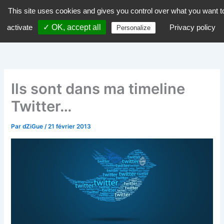
Aller
This site uses cookies and gives you control over what you want t
dZiGue
au
activate
✓ OK, accept all
Privacy policy
Personalize
contenu
Ils sont dans ma timeline
Twitter…
Par
dZiGue
/
21 février 2013