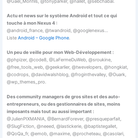
@Gael_Monfils, @tonyparker, @nallet, @sebchabal.
Actu et news sur le système Android et tout ce qui
touche à mon Nexus 4 :
@android_france, @twandroid, @googlenexus…
Liste
Android – Google Phone
.
Un peu de veille pour mon Web-Développement :
@phpizer, @code8, @LaFermeDuWeb, @sroukine,
@free_tools_web, @geekarlier, @twevelopers, @hongkiat,
@codrops, @davidwalshblog, @froginthevalley, @Ouark,
@wp_themes_pro.
Des community managers de gros sites et des auto-
entrepreneurs, ou des gestionnaires de sites, moins
imposants mais tout au aussi important :
@JulienPIXMANIA, @BernardForever, @presqueparfait,
@SlugFiction, @neeed, @lastickerie, @baptistegallet,
@QoQa_fr, @emob, @maxime, @procheteau, @casolari,