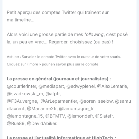
Petit aperçu des comptes Twitter qui traînent sur
ma timeline…
Alors voici une grosse partie de mes
following
, c’est posé
là, un peu en vrac… Regarder, choisissez (ou pas) !
Astuce : Survolez le compte Twitter avec le curseur de votre souris.
Cliquez sur « more » pour en savoir plus sur le compte.
La presse en général (journaux et journalistes) :
@courrierinter, @mediapart, @edwyplenel, @AlexLemarie,
@szadkowski_m, @afpfr,
@F3Auvergne, @ArLeparmentier, @soren_seelow, @samu
ellaurent, @Marianne2fr, @lamontagne_fr,
@lamontagne_15, @BFMTV, @lemondefr, @Slatefr,
@Rue89, @DavidAbiker.
La presse et l’actualité informatique et HighTech :