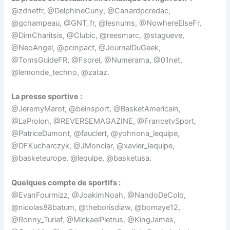
@zdnetfr, @DelphineCuny, @Canardpcredac,
@gchampeau, @GNT_fr, @lesnums, @NowhereElseFr,
@DimCharitsis, @Clubic, @reesmarc, @stagueve,
@NeoAngel, @pcinpact, @JournalDuGeek,
@TomsGuideFR, @Fsorel, @Numerama, @01net,
@lemonde_techno, @zataz.
La presse sportive :
@JeremyMarot, @beinsport, @BasketAmericain,
@LaProlon, @REVERSEMAGAZINE, @FrancetvSport,
@PatriceDumont, @fauclert, @yohnona_lequipe,
@DFKucharczyk, @JMonclar, @xavier_lequipe,
@basketeurope, @lequipe, @basketusa.
Quelques compte de sportifs :
@EvanFourmizz, @JoakimNoah, @NandoDeColo,
@nicolas88batum, @theborisdiaw, @bomaye12,
@Ronny_Turiaf, @MickaelPietrus, @KingJames,