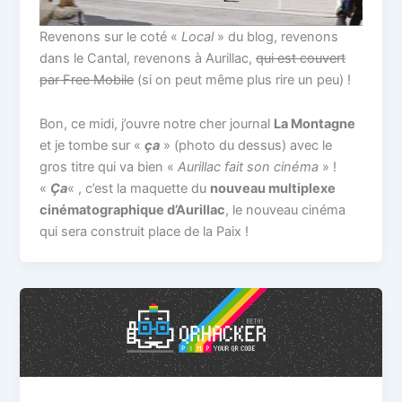
Revenons sur le coté «
Local
» du blog, revenons
dans le Cantal, revenons à Aurillac,
qui est couvert
par Free Mobile
(si on peut même plus rire un peu) !
Bon, ce midi, j’ouvre notre cher journal
La Montagne
et je tombe sur «
ça
» (photo du dessus) avec le
gros titre qui va bien «
Aurillac fait son cinéma
» !
«
Ça
« , c’est la maquette du
nouveau multiplexe
cinématographique d’Aurillac
, le nouveau cinéma
qui sera construit place de la Paix !