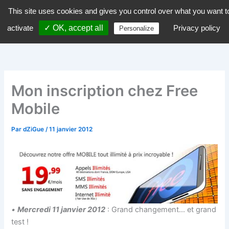
Aller
This site uses cookies and gives you control over what you want t
dZiGue
au
activate
✓ OK, accept all
Privacy policy
Personalize
contenu
Mon inscription chez Free
Mobile
Par
dZiGue
/
11 janvier 2012
•
Mercredi 11 janvier 2012
: Grand changement… et grand
test !