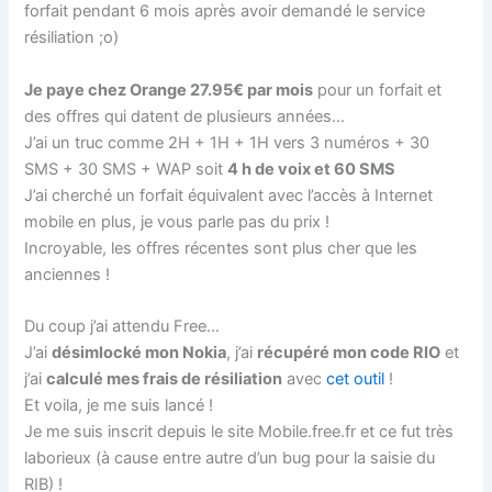
forfait pendant 6 mois après avoir demandé le service
résiliation ;o)
Je paye chez Orange 27.95€ par mois
pour un forfait et
des offres qui datent de plusieurs années…
J’ai un truc comme 2H + 1H + 1H vers 3 numéros + 30
SMS + 30 SMS + WAP soit
4 h de voix et 60 SMS
J’ai cherché un forfait équivalent avec l’accès à Internet
mobile en plus, je vous parle pas du prix !
Incroyable, les offres récentes sont plus cher que les
anciennes !
Du coup j’ai attendu Free…
J’ai
désimlocké mon Nokia
, j’ai
récupéré mon code RIO
et
j’ai
calculé mes frais de résiliation
avec
cet outil
!
Et voila, je me suis lancé !
Je me suis inscrit depuis le site Mobile.free.fr et ce fut très
laborieux (à cause entre autre d’un bug pour la saisie du
RIB) !