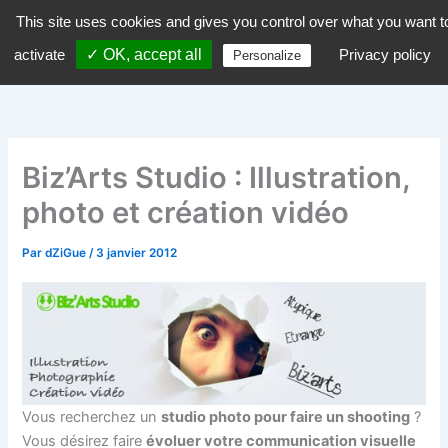
Aller
This site uses cookies and gives you control over what you want t
dZiGue
au
activate
✓ OK, accept all
Privacy policy
Personalize
contenu
Biz’Arts Studio : Illustration,
photo et création vidéo
Par
dZiGue
/
3 janvier 2012
Vous recherchez un
studio photo pour faire un shooting
?
Vous désirez faire
évoluer votre communication visuelle