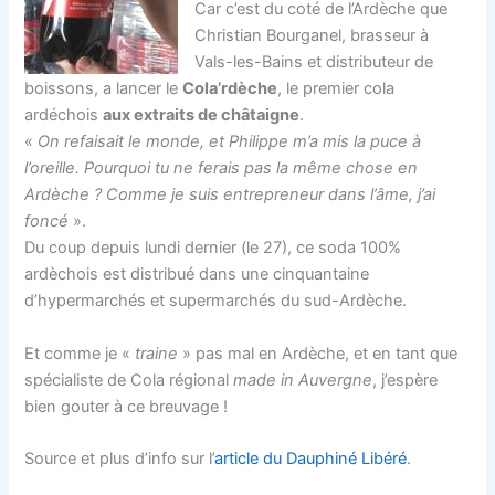
Car c’est du coté de l’Ardèche que
Christian Bourganel, brasseur à
Vals-les-Bains et distributeur de
boissons, a lancer le
Cola’rdèche
, le premier cola
ardéchois
aux extraits de châtaigne
.
«
On refaisait le monde, et Philippe m’a mis la puce à
l’oreille. Pourquoi tu ne ferais pas la même chose en
Ardèche ? Comme je suis entrepreneur dans l’âme, j’ai
foncé
».
Du coup depuis lundi dernier (le 27), ce soda 100%
ardèchois est distribué dans une cinquantaine
d’hypermarchés et supermarchés du sud-Ardèche.
Et comme je «
traine
» pas mal en Ardèche, et en tant que
spécialiste de Cola régional
made in Auvergne
, j’espère
bien gouter à ce breuvage !
Source et plus d’info sur l’
article du Dauphiné Libéré
.