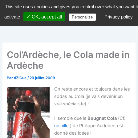
Aller
This site uses cookies and gives you control over what you want t
dZiGue
au
activate
✓ OK, accept all
Privacy policy
Personalize
contenu
Col’Ardèche, le Cola made in
Ardèche
Par
dZiGue
/
29 juillet 2009
On reste encore et toujours dans les
sodas au Cola (je vais devenir un
vrai spécialiste) !
Il semble que le
Bougnat Cola
(Cf.
ce billet
) de Philippe Audebert est
donné des idées !