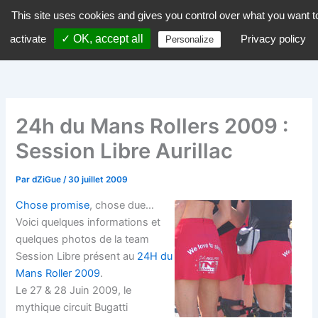
Aller
This site uses cookies and gives you control over what you want t
dZiGue
au
activate
✓ OK, accept all
Privacy policy
Personalize
contenu
24h du Mans Rollers 2009 :
Session Libre Aurillac
Par
dZiGue
/
30 juillet 2009
Chose promise
, chose due…
Voici quelques informations et
quelques photos de la team
Session Libre présent au
24H du
Mans Roller 2009
.
Le 27 & 28 Juin 2009, le
mythique circuit Bugatti