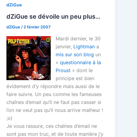
dZiGue
dZiGue se dévoile un peu plus…
dZiGue
/
2 février 2007
Mardi dernier, le 30
janvier,
Lightman
a
mis sur son blog
un
«
questionnaire à la
Proust
» dont le
principe est bien
évidement d’y répondre mais aussi de le
faire suivre. Un peu comme les fameuses
chaînes d’email qu’il ne faut pas casser si
l’on ne veut pas qu’il nous arrive malheur !
;o)
Je vous rassure, ces chaînes d’email ne
sont pas mon truc, et de toute manière j’y