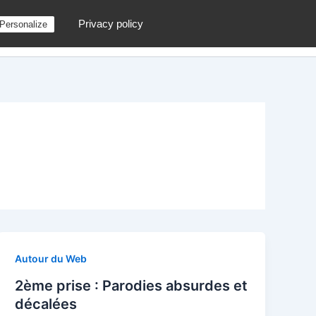
Privacy policy
Personalize
g
Contactez moi !
Archives
Au hasard
Autour du Web
2ème prise : Parodies absurdes et
décalées