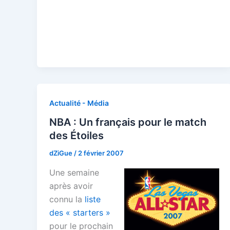
Actualité - Média
NBA : Un français pour le match
des Étoiles
dZiGue
/
2 février 2007
Une semaine
après avoir
connu la
liste
des « starters »
pour le prochain