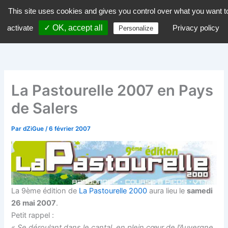
Aller
This site uses cookies and gives you control over what you want t
dZiGue
au
activate
✓ OK, accept all
Privacy policy
Personalize
contenu
La Pastourelle 2007 en Pays
de Salers
Par
dZiGue
/
6 février 2007
La 9ème édition de
La Pastourelle 2000
aura lieu le
samedi
26 mai 2007
.
Petit rappel :
« Se déroulant dans le cantal, en plein cœur de l’Auvergne.