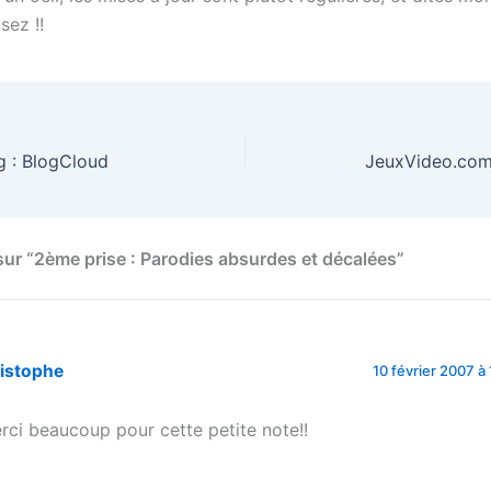
sez !!
g : BlogCloud
JeuxVideo.com 
 sur “2ème prise : Parodies absurdes et décalées”
ristophe
10 février 2007 à
rci beaucoup pour cette petite note!!