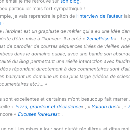
on email je me retrouve sur
son blog
.
peu particulier mais fort sympathique !
imple, je vais reprendre le pitch de
l’interview de l’auteur
lai
t
:
 Herbinet est un graphiste de métier qui a eu une idée dans
rite d’être mise à l’honneur. Il a créé «
2emePrise.fr
« . Le 
est de parodier de courtes séquences tirées de vieilles vid
mbées dans le domaine public, avec une bande son absurde
inalité du Blog permettant une réelle interaction avec l’audit
vidéos répondant directement à des commentaires sont d’ail
en balayant un domaine un peu plus large (vidéos de science
ocumentaires etc.)… «
s sont excellentes et certaines m’ont beaucoup fait marrer
eille «
Pizza, grandeur et décadence
« , «
Saloon duel
« , «
encore «
Excuses foireuses
« .
r un oeil, les mises à jour sont plutôt régulières, et dites mo