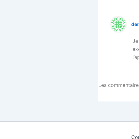
de
Je
ex
l’
Les commentaires
Cop