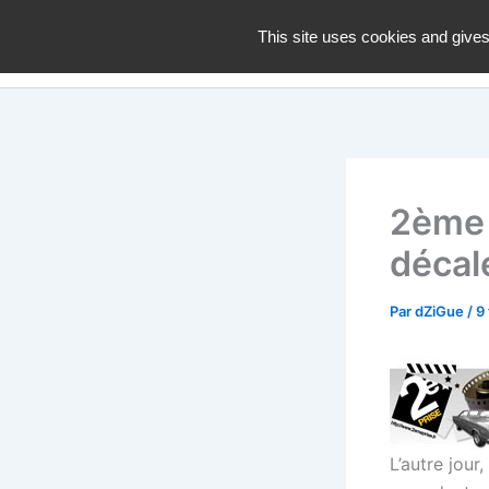
Aller
dZiGue
This site uses cookies and gives
au
contenu
2ème 
décal
Par
dZiGue
/
9
L’autre jour