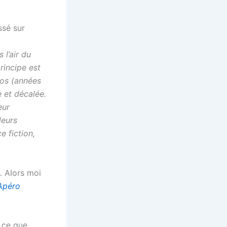
ssé sur
 l’air du
principe est
éos (années
 et décalée.
eur
leurs
 fiction,
… Alors moi
Apéro
i ce que