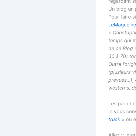
regardant s
Un blog un 
Pour faire s
LeMague.ne
« Christophe
temps qui mé
de ce Blog 
30 à 70) to
Outre l’orig
(plusieurs 
prévues…), 
westerns, d
Les parodie
je vous cons
truck
» ou 
Allez y jete