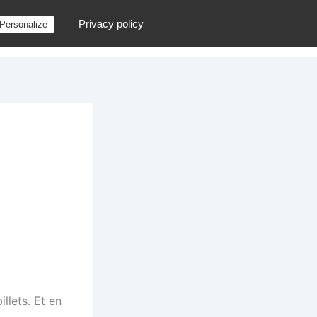
Privacy policy
Personalize
g
Contactez moi !
Archives
Au hasard
llets. Et en