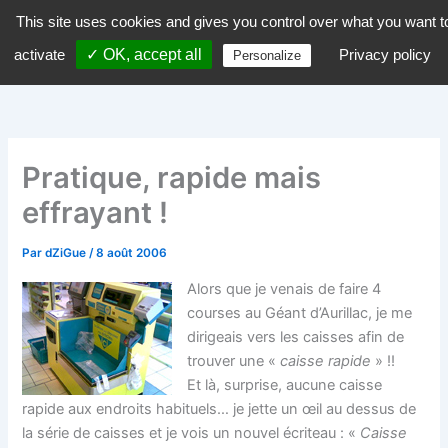
Aller
This site uses cookies and gives you control over what you want t
dZiGue
au
activate
✓ OK, accept all
Privacy policy
Personalize
contenu
Pratique, rapide mais
effrayant !
Par
dZiGue
/
8 août 2006
Alors que je venais de faire 4
courses au Géant d’Aurillac, je me
dirigeais vers les caisses afin de
trouver une «
caisse rapide
» !!
Et là, surprise, aucune caisse
rapide aux endroits habituels… je jette un œil au dessus de
la série de caisses et je vois un nouvel écriteau : «
Caisse