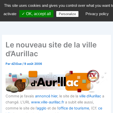
Aller
This site uses cookies and gives you control over what you want t
dZiGue
au
activate
✓ OK, accept all
Privacy policy
Personalize
contenu
Le nouveau site de la ville
d’Aurillac
Par
dZiGue
/
9 août 2006
Comme je l’avais
annoncé hier
, le site de la
ville d’Aurillac
a
changé. L’URL
www.ville-aurillac.fr
a subit elle aussi,
comme le site de l’
agglo
et de l’
office de tourisme
, (Cf.
ce