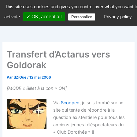
Aller
This site uses cookies and gives you control over what you want t
dZiGue
au
activate
✓ OK, accept all
Privacy policy
Personalize
contenu
Transfert d’Actarus vers
Goldorak
Par
dZiGue
/
12 mai 2006
[MODE « Billet à la con » ON]
Via
Scoopeo
, je suis tombé sur un
site qui tente de répondre à la
question existentielle pour tous les
anciens jeunes téléspectateurs du
« Club Dorothée » !!