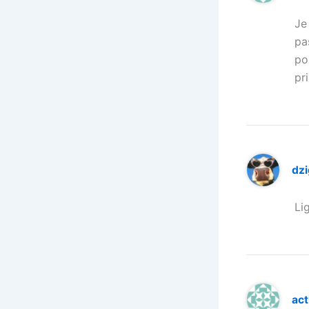
Je
pa
po
pr
dz
Li
ac