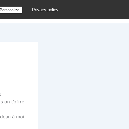
Privacy policy
Personalize
g
Contactez moi !
Archives
Au hasard
s
is on t’offre
adeau à moi