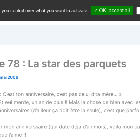
 you control over what you want to activate
✓ OK, accept all
Accueil
A propos du blo
e 78 : La star des parquets
 mai 2006
« C’est ton anniversaire, c’est pas celui d’ta mère… »
Et
oui
merde, un an de plus !! Mais la chose de bien avec le
anniversaires (d’ailleur ça doit être la seule), c’est que parfo
r mon anniverssaire (qui date déja d’un mois), voila mon c
que j’aime !!