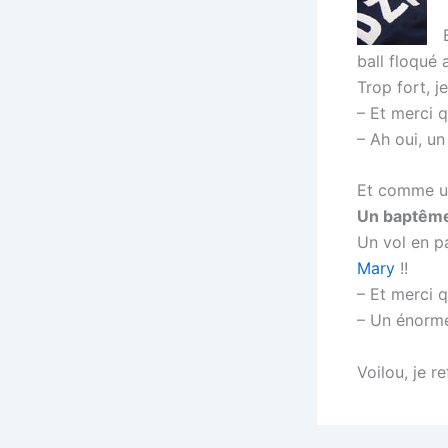
ball floqué 
Trop fort, j
– Et merci q
– Ah oui, un
Et comme un
Un baptême 
Un vol en p
Mary
!!
– Et merci q
– Un énorme 
Voilou, je r