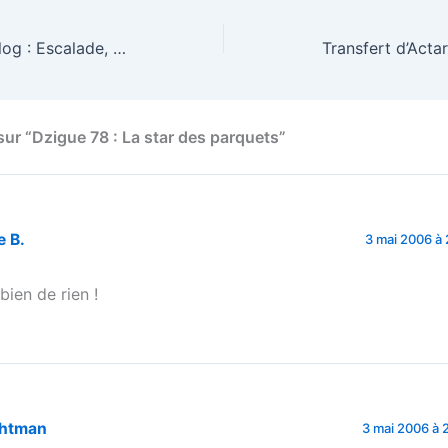
Cantal Passion Blog : Escalade, Ski, roller…
Transfert d’Acta
sur “Dzigue 78 : La star des parquets”
e B.
3 mai 2006 à 
bien de rien !
ghtman
3 mai 2006 à 