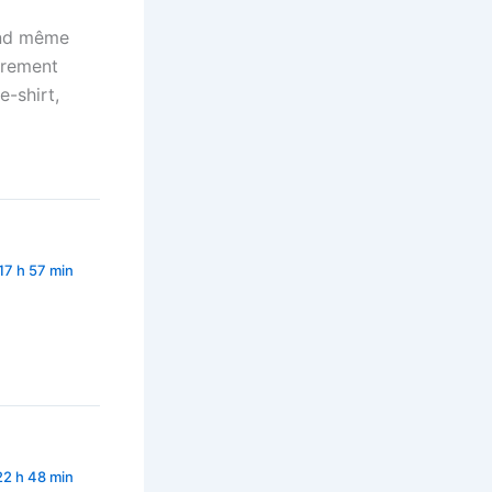
and même
irement
e-shirt,
17 h 57 min
22 h 48 min