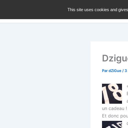
Aller
dZiGue
This site uses cookies and gives
au
contenu
Dzigu
Par
dZiGue
/
3
un cadeau !
Et donc pou