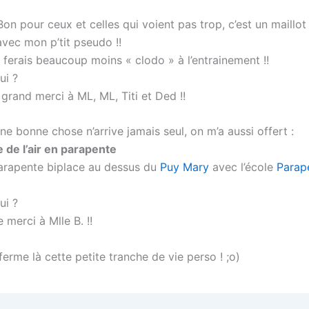
Bon pour ceux et celles qui voient pas trop, c’est un maillo
avec mon p’tit pseudo !!
e ferais beaucoup moins « clodo » à l’entrainement !!
ui ?
 grand merci à ML, ML, Titi et Ded !!
e bonne chose n’arrive jamais seul, on m’a aussi offert :
de l’air en parapente
arapente biplace au dessus du
Puy Mary
avec l’école
Parap
ui ?
merci à Mlle B. !!
eferme là cette petite tranche de vie perso ! ;o)