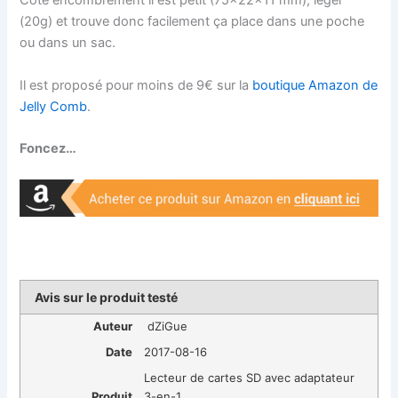
Coté encombrement il est petit (
75x22x11 mm), léger
(20g) et trouve donc facilement ça place dans une poche
ou dans un sac.
Il est proposé pour moins de 9€ sur la
boutique Amazon de
Jelly Comb
.
Foncez…
Avis sur le produit testé
Auteur
dZiGue
Date
2017-08-16
Lecteur de cartes SD avec adaptateur
Produit
3-en-1